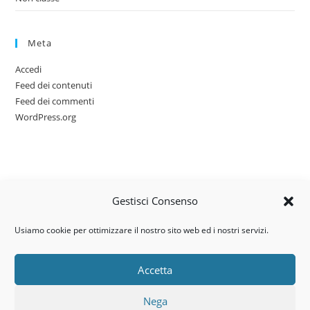
Meta
Accedi
Feed dei contenuti
Feed dei commenti
WordPress.org
Gestisci Consenso
Usiamo cookie per ottimizzare il nostro sito web ed i nostri servizi.
Accetta
Via dell’artigianato, 14 – 31030
Nega
Castello di Godego (TV)