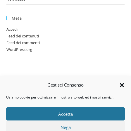
Meta
Accedi
Feed dei contenuti
Feed dei commenti
WordPress.org
Gestisci Consenso
Usiamo cookie per ottimizzare il nostro sito web ed i nostri servizi.
Accetta
Via dell’artigianato, 14 – 31030
Nega
Castello di Godego (TV)