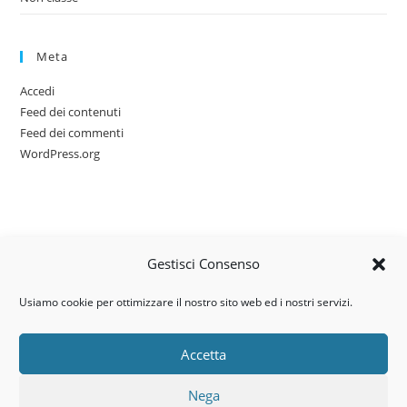
Meta
Accedi
Feed dei contenuti
Feed dei commenti
WordPress.org
Gestisci Consenso
Usiamo cookie per ottimizzare il nostro sito web ed i nostri servizi.
Accetta
Via dell’artigianato, 14 – 31030
Nega
Castello di Godego (TV)