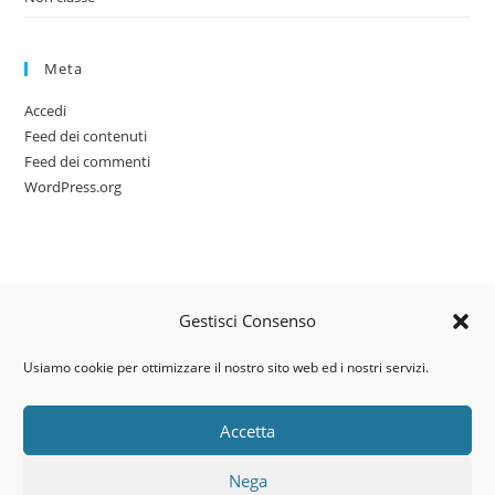
Meta
Accedi
Feed dei contenuti
Feed dei commenti
WordPress.org
Gestisci Consenso
Usiamo cookie per ottimizzare il nostro sito web ed i nostri servizi.
Accetta
Via dell’artigianato, 14 – 31030
Nega
Castello di Godego (TV)