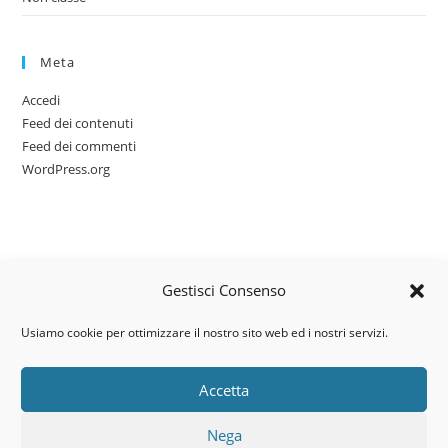
Meta
Accedi
Feed dei contenuti
Feed dei commenti
WordPress.org
Gestisci Consenso
Usiamo cookie per ottimizzare il nostro sito web ed i nostri servizi.
Accetta
Via dell’artigianato, 14 – 31030
Nega
Castello di Godego (TV)