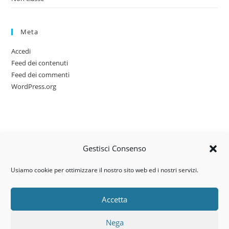
Meta
Accedi
Feed dei contenuti
Feed dei commenti
WordPress.org
Gestisci Consenso
Usiamo cookie per ottimizzare il nostro sito web ed i nostri servizi.
Accetta
Via dell’artigianato, 14 – 31030
Nega
Castello di Godego (TV)