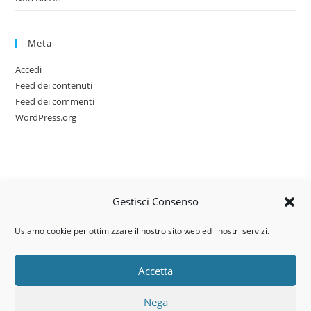
Meta
Accedi
Feed dei contenuti
Feed dei commenti
WordPress.org
Gestisci Consenso
Usiamo cookie per ottimizzare il nostro sito web ed i nostri servizi.
Accetta
Via dell’artigianato, 14 – 31030
Nega
Castello di Godego (TV)