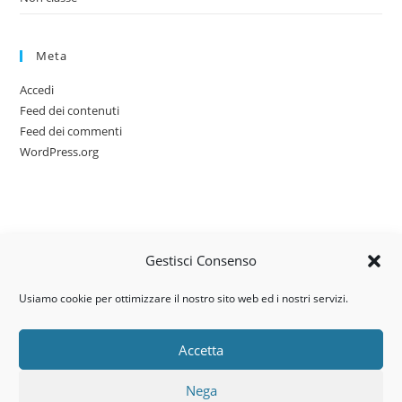
Meta
Accedi
Feed dei contenuti
Feed dei commenti
WordPress.org
Gestisci Consenso
Usiamo cookie per ottimizzare il nostro sito web ed i nostri servizi.
Accetta
Via dell’artigianato, 14 – 31030
Nega
Castello di Godego (TV)