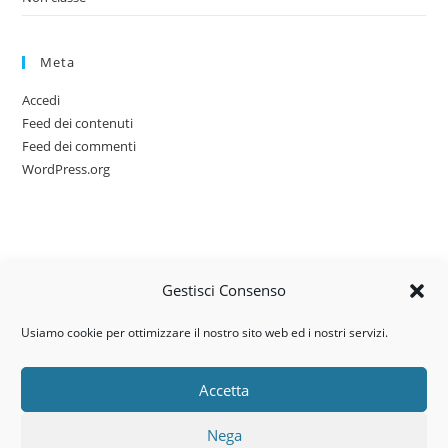
Meta
Accedi
Feed dei contenuti
Feed dei commenti
WordPress.org
Gestisci Consenso
Usiamo cookie per ottimizzare il nostro sito web ed i nostri servizi.
Accetta
Via dell’artigianato, 14 – 31030
Nega
Castello di Godego (TV)